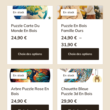
En stock
En stock
Puzzle Carte Du
Puzzle En Bois
Monde En Bois
Famille Ours
24,90
€
24,90
€
–
Plage de prix : 
31,90
€
Choix des options
Choix des options
En stock
En stock
Arbre Puzzle Rose En
Chouette Bleue
Bois
Puzzle 3d En Bois
24,90
€
29,90
€