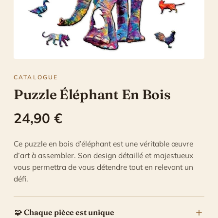
Puzzle 3D En Bois
Nous contacter
Puzzle En Bois Bébé
CATALOGUE
Puzzle Éléphant En Bois
24,90
€
Ce puzzle en bois d’éléphant est une véritable œuvre
d’art à assembler. Son design détaillé et majestueux
vous permettra de vous détendre tout en relevant un
défi.
🧩
Chaque pièce est unique