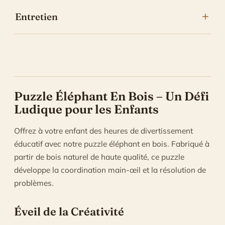
Entretien
Manipuler avec les mains sèches et dépoussiérer avec
un chiffon doux.
Éviter l’humidité et l’exposition prolongée au soleil
pour préserver l’éclat des couleurs.
Une fois assemblé, votre puzzle peut être collé et
Puzzle Éléphant En Bois – Un Défi
encadré pour être exposé.
Ludique pour les Enfants
Offrez à votre enfant des heures de divertissement
éducatif avec notre puzzle éléphant en bois. Fabriqué à
partir de bois naturel de haute qualité, ce puzzle
développe la coordination main-œil et la résolution de
problèmes.
Éveil de la Créativité